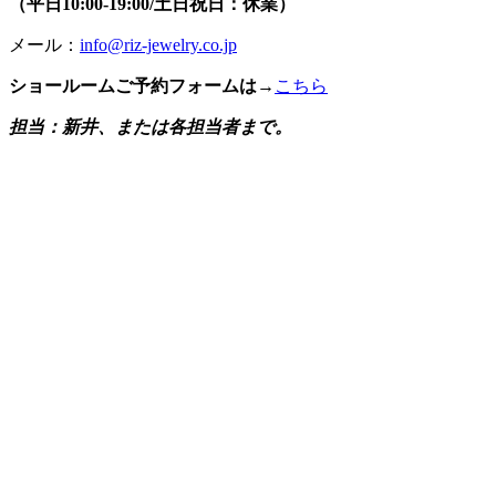
（平日10:00-19:00/土日祝日：休業）
メール：
info@riz-jewelry.co.jp
ショールームご予約フォームは→
こちら
担当：新井、または各担当者まで。
《その他、ファミリセールご用意のジュエリーラインナップ
の記事》
■＜リッツ・ファミリーセール＞11/17(水)～20(土)【準備中
ジュエリーのご紹介です】
■＜リッツ・ファミリーセール＞11/17(水)～20(土)【準備中
ジュエリーのご紹介です-その2】
■＜リッツ・ファミリーセール＞11/17(水)～20(土)【準備中
ジュエリーのご紹介です-その3】