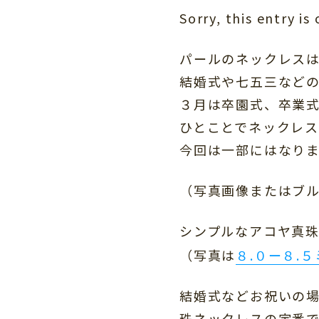
Sorry, this entry is
パールのネックレス
結婚式や七五三など
３月は卒園式、卒業
ひとことでネックレス
今回は一部にはなり
（写真画像またはブ
シンプルなアコヤ真
（写真は
８.０ー８.
結婚式などお祝いの
珠ネックレスの定番