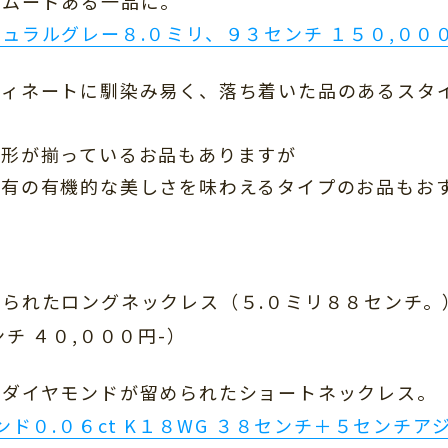
層ムードある一品に。
ュラルグレー８.０ミリ、９３センチ １５０,０００
ディネートに馴染み易く、落ち着いた品のあるスタ
、形が揃っているお品もありますが
特有の有機的な美しさを味わえるタイプのお品もお
られたロングネックレス（５.０ミリ８８センチ。
チ ４０,０００円-）
にダイヤモンドが留められたショートネックレス。
ンド０.０６ct K１８WG ３８センチ＋５センチア