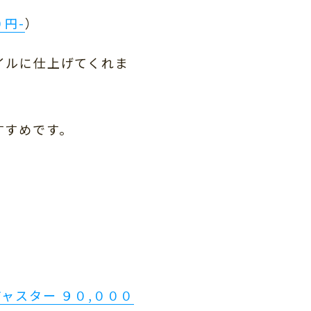
円-
）
イルに仕上げてくれま
すすめです。
）
ジャスター ９０,０００