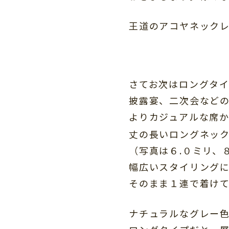
王道のアコヤネック
さてお次はロングタ
披露宴、二次会など
よりカジュアルな席
丈の長いロングネッ
（写真は６.０ミリ、
幅広いスタイリング
そのまま１連で着け
ナチュラルなグレー