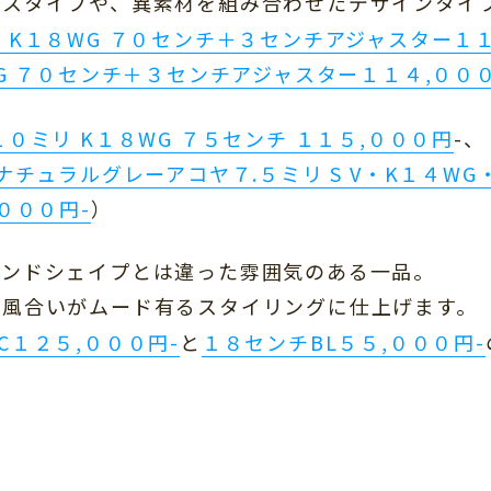
レスタイプや、異素材を組み合わせたデザインタイ
 K１８WG ７０センチ＋３センチアジャスター１１
YG ７０センチ＋３センチアジャスター１１４,０００
０ミリ K１８WG ７５センチ １１５,０００円
-、
ナチュラルグレーアコヤ７.５ミリ S V・K１４WG・
０００円-
）
ウンドシェイプとは違った雰囲気のある一品。
な風合いがムード有るスタイリングに仕上げます。
C１２５,０００円-
と
１８センチBL５５,０００円-