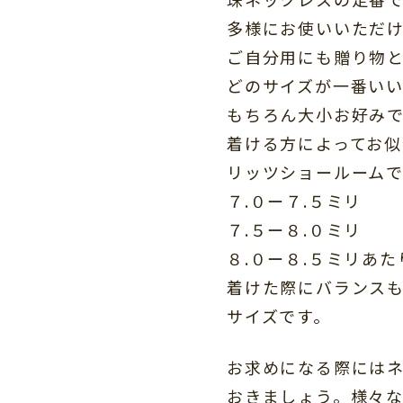
多様にお使いいただ
ご自分用にも贈り物
どのサイズが一番い
もちろん大小お好み
着ける方によってお似
リッツショールーム
７.０ー７.５ミリ
７.５ー８.０ミリ
８.０ー８.５ミリあた
着けた際にバランス
サイズです。
お求めになる際には
おきましょう。様々