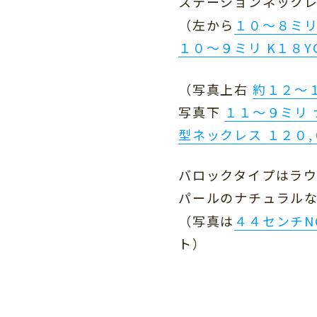
ステーションネック
（左から
１０〜８ミリ
１０〜９ミリ K１８
（写真上右
約１２〜１
写真下
１１〜９ミリ 
型ネックレス １２０,
バロックタイプはラ
パールのナチュラル
（写真は
４４センチN
ト）