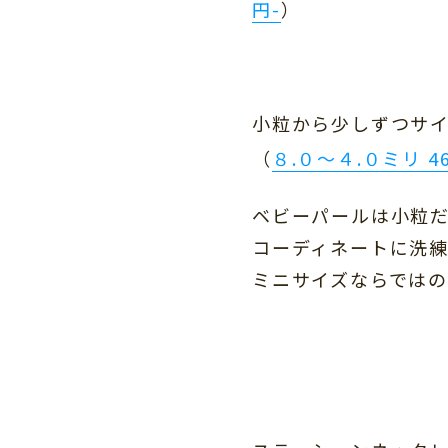
円-
）
小粒から少しずつサ
（
８.０〜４.０ミリ 4
ベビーパールは小粒
コーディネートに洗
ミニサイズならでは