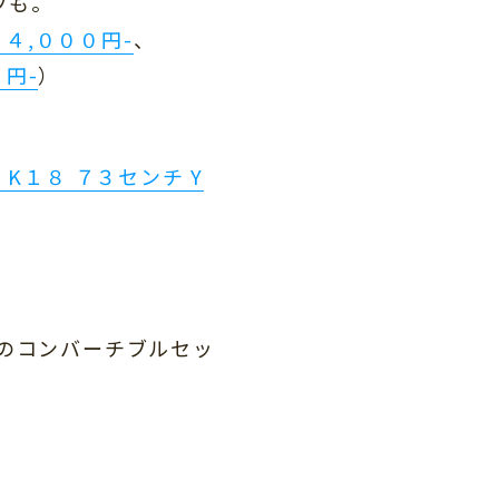
プも。
４,０００円-
、
円-
）
K１８ ７３センチ Y
のコンバーチブルセッ