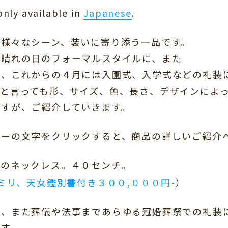
 only available in
Japanese
.
は様々なシーン、装いに寄り添う一品です。
の晴れの日のフォーマルスタイルに、また
式、これからの４月には入園式、入学式などの礼装
と言っても形、サイズ、色、長さ、デザインによ
ますが、ご紹介していきます。
ルーの文字をクリックすると、商品の詳しいご紹介
珠のネックレス。４０センチ。
５ミリ、天女鑑別書付き３００,０００円-
）
場、また葬儀や法事まであらゆる冠婚葬祭での礼装
です。