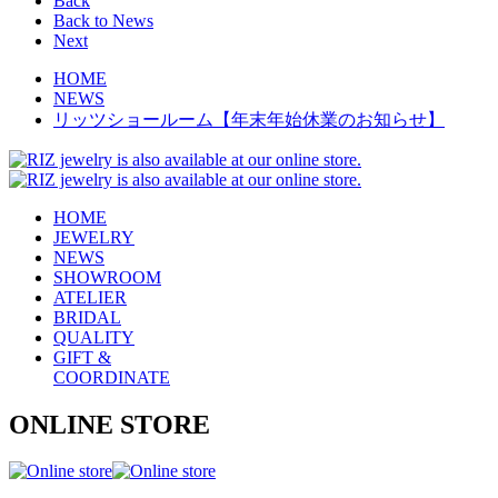
Back
Back to News
Next
HOME
NEWS
リッツショールーム【年末年始休業のお知らせ】
HOME
JEWELRY
NEWS
SHOWROOM
ATELIER
BRIDAL
QUALITY
GIFT &
COORDINATE
ONLINE STORE